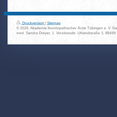
Druckversion
|
Sitemap
© 2026. Akademie homöopathischer Ärzte Tübingen e. V. Gesc
med. Sandra Dreyer, 1. Vorsitzende. Uhlandstraße 3, 88499 